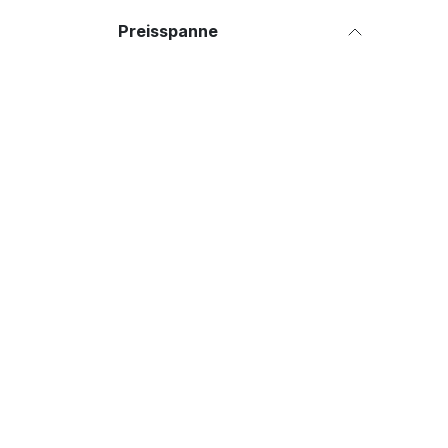
Preisspanne
NÜTZLICHE LINKS
Home
Coffeeshop
Bohnenautomat 24/7
Impressum