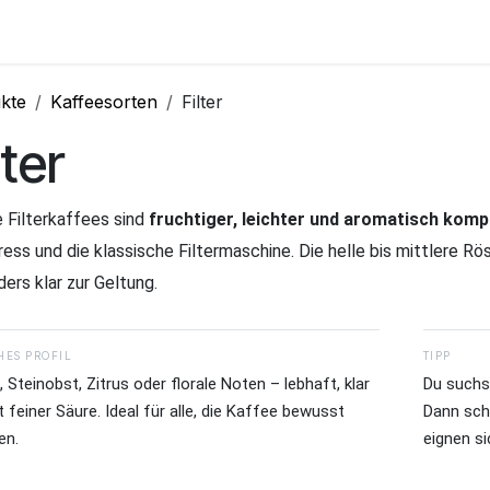
Kurse
Über Uns
Abo
kte
Kaffeesorten
Filter
lter
 Filterkaffees sind
fruchtiger, leichter und aromatisch komp
ess und die klassische Filtermaschine. Die helle bis mittlere Rö
ers klar zur Geltung.
HES PROFIL
TIPP
 Steinobst, Zitrus oder florale Noten – lebhaft, klar
Du suchst
 feiner Säure. Ideal für alle, die Kaffee bewusst
Dann sch
en.
eignen si