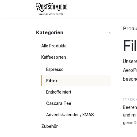
Zum Inhalt springen
Home
Shop
Schokolade
Produ
Kategorien
Fi
Alle Produkte
Kaffeesorten
Unsere
Espresso
AeroPr
besond
Filter
Entkoffeiniert
TYPISC
Cascara Tee
Beeren,
Adventskalender / XMAS
und mit
genieß
Zubehör