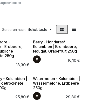
ausgeschlossen.
Beliebteste
Sortieren nach:
egre -
Berry - Honduras/
 | Erdbeere,
Kolumbien | Brombeere,
süßliche
Nougat, Grapefruit 250g
de 250g
16,10
€
18,30
€
y - Kolumbien |
Watermelon - Kolumbien |
 getrocknete
Wassermelone, Erdbeere
200g
250g
25,80
€
29,80
€