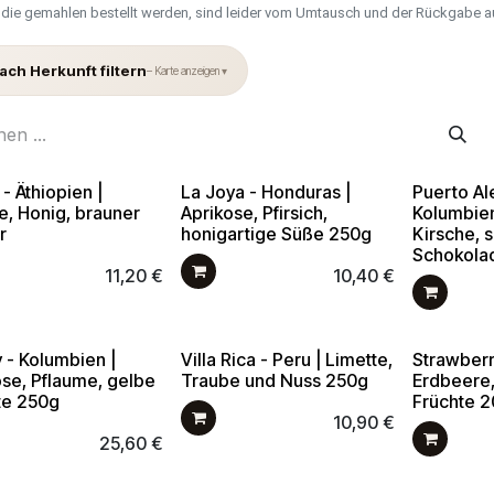
die gemahlen bestellt werden, sind leider vom Umtausch und der Rückgabe 
ach Herkunft filtern
– Karte anzeigen ▾
- Äthiopien |
La Joya - Honduras |
Puerto Al
e, Honig, brauner
Aprikose, Pfirsich,
Kolumbien
r
honigartige Süße 250g
Kirsche, 
Schokola
11,20
€
10,40
€
 - Kolumbien |
Villa Rica - Peru | Limette,
Strawberr
ose, Pflaume, gelbe
Traube und Nuss 250g
Erdbeere,
te 250g
Früchte 
10,90
€
25,60
€