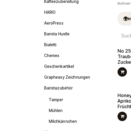
Kaffeezubereitung
Bohnen 
HARIO
🌍
N
AeroPress
Barista Hustle
Bialetti
No 25 
Chemex
Traub
Zucke
Geschenkartikel
Grapheasy Zeichnungen
Baristazubehör
Honey
Tamper
Aprik
Früch
Mühlen
Milchkännchen