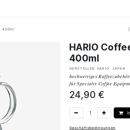
Kurse
Über Uns
Abo
T 400ml
HARIO Coffe
400ml
HERSTELLER: HARIO · JAPAN
hochwertiges Kaffeezubehör
für Specialty Coffee Equipm
24,90
€
I
Geschäftsbedingungen