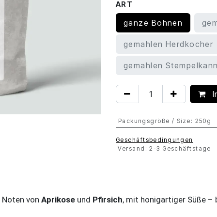
ART
ganze Bohnen
gem
gemahlen Herdkocher
gemahlen Stempelkan
I
Packungsgröße / Size
:
250g
Geschäftsbedingungen
Versand: 2-3 Geschäftstage
t. Noten von
Aprikose
und
Pfirsich
, mit honigartiger Süße –