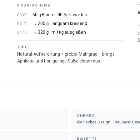
fünf feste Mitarbeiter pflegen die Farm das ganze Jahr, zur Erntezei
POUR-SCHEMA
60 g Bloom · 40 Sek. warten
00:00
→ 200 g · langsam kreisend
00:40
→ 320 g · mittig ausgießen
01:15
I
TIPP
Natural-Aufbereitung + grober Mahlgrad – bringt
Aprikose und honigartige Süße clean raus.
CHEMEX
 →
Ikonisches Design – sauberer Ges
BIALETTI