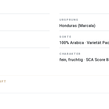
URSPRUNG
Honduras (Marcala)
SORTE
100% Arabica · Varietät Pa
CHARAKTER
fein, fruchtig · SCA Score 8
NFT
xporteur. Auf Höhen zwischen 1.200 und 1.800 Metern in Marcala, 