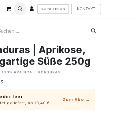
KONTAKT
BOHNE FINDEN
nduras | Aprikose,
nigartige Süße 250g
 100% ARABICA · HONDURAS
ig
eder leer
Zum Abo →
et geliefert, ab 10,40 €