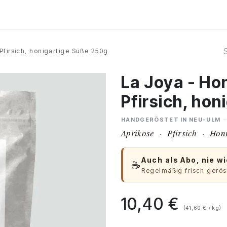
Kurse
Über Uns
Abo
Pfirsich, honigartige Süße 250g
La Joya - Ho
Pfirsich, ho
HANDGERÖSTET IN NEU-ULM ·
Aprikose · Pfirsich · Hon
Auch als Abo, nie wi
☕
Regelmäßig frisch geröst
10,40
€
(41,60 € / kg)