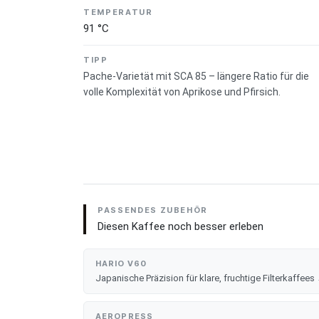
TEMPERATUR
Kaffeekirschen Zeit zum Reifen gibt. Drei bis 
91 °C
Kirsche von Hand pflücken.
TIPP
Pache-Varietät mit SCA 85 – längere Ratio für die
volle Komplexität von Aprikose und Pfirsich.
PASSENDES ZUBEHÖR
Diesen Kaffee noch besser erleben
HARIO V60
Japanische Präzision für klare, fruchtige Filterkaffees
AEROPRESS