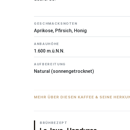
GESCHMACKSNOTEN
Aprikose, Pfirsich, Honig
ANBAUHÖHE
1.600 m.ü.N.N.
AUFBEREITUNG
Natural (sonnengetrocknet)
MEHR ÜBER DIESEN KAFFEE & SEINE HERKU
DAS HERKUNFTSLAND
Honduras
BRÜHREZEPT
Honduras ist Zentralamerikas größter Kaffeee