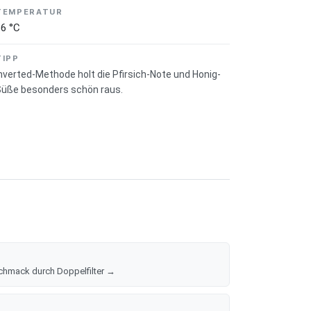
t kommen bis zu 30 Erntehelfer hinzu, die jede
TEMPERATUR
86 °C
TIPP
nverted-Methode holt die Pfirsich-Note und Honig-
Süße besonders schön raus.
chmack durch Doppelfilter →