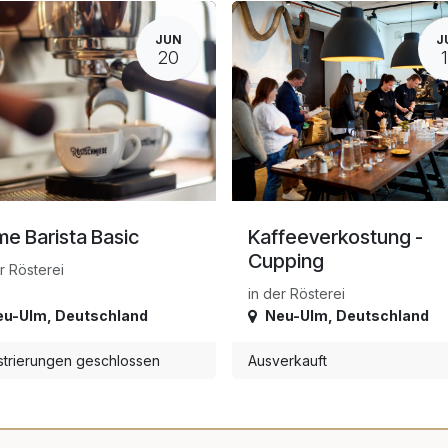
JUN
J
20
e Barista Basic
Kaffeeverkostung -
Cupping
r Rösterei
in der Rösterei
eu-Ulm
,
Deutschland
Neu-Ulm
,
Deutschland
strierungen geschlossen
Ausverkauft