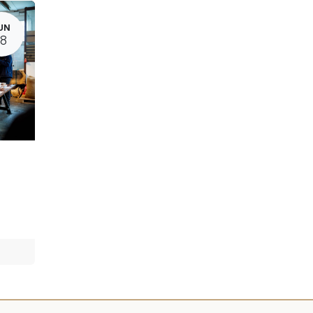
UN
18