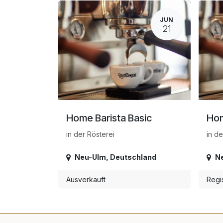
JUN
21
Home Barista Basic
Hom
in der Rösterei
in de
Neu-Ulm
,
Deutschland
N
Ausverkauft
Regi