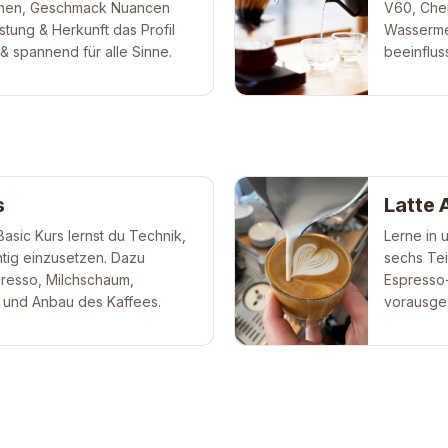
ichen, Geschmack Nuancen
V60, Che
stung & Herkunft das Profil
Wasserme
& spannend für alle Sinne.
beeinflus
s
Latte 
asic Kurs lernst du Technik,
Lerne in 
htig einzusetzen. Dazu
sechs Tei
presso, Milchschaum,
Espresso-
 und Anbau des Kaffees.
vorausges