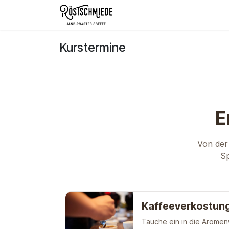
Zum Inhalt springen
Home
Shop
Schokolade
Kurstermine
E
Von der 
Sp
Kaffeeverkostung
Tauche ein in die Aromen