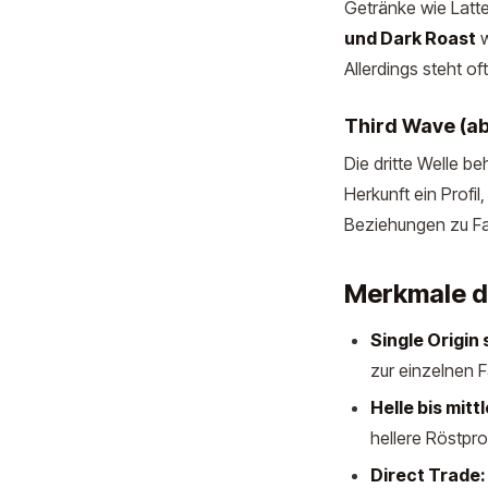
Getränke wie Latt
und Dark Roast
w
Allerdings steht o
Third Wave (ab
Die dritte Welle b
Herkunft ein Profil
Beziehungen zu Fa
Merkmale de
Single Origin 
zur einzelnen 
Helle bis mitt
hellere Röstpr
Direct Trade: