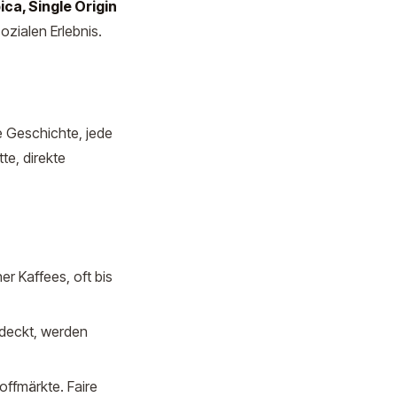
ica, Single Origin
zialen Erlebnis.
e Geschichte, jede
te, direkte
r Kaffees, oft bis
rdeckt, werden
ffmärkte. Faire