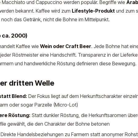
e Macchiato und Cappuccino werden populär. Begriffe wie
Arab
erden bekannt. Kaffee wird zum
Lifestyle-Produkt
und zum so
ft noch das Getränk, nicht die Bohne im Mittelpunkt.
 ca. 2000)
ehandelt Kaffee wie
Wein oder Craft Beer
. Jede Bohne hat ein
, jeder Röstmeister eine Handschrift. Transparenz in der Lieferket
rmern und handwerkliche Röstung definieren diese Bewegung.
r dritten Welle
statt Blend:
Der Fokus liegt auf dem Herkunftscharakter einzelne
Farm oder sogar Parzelle (Micro-Lot)
lere Röstung:
Statt dunkler Röstung, die Herkunftsaromen übe
ofile gewählt, die den Charakter der Bohne betonen
Direkte Handelsbeziehungen zu Farmern statt anonymer Rohsto