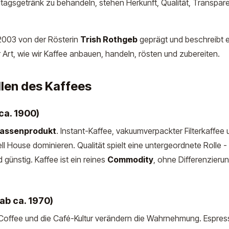
ltagsgetränk zu behandeln, stehen Herkunft, Qualität, Transpa
 2003 von der Rösterin
Trish Rothgeb
geprägt und beschreibt 
 Art, wie wir Kaffee anbauen, handeln, rösten und zubereiten.
llen des Kaffees
ca. 1900)
assenprodukt
. Instant-Kaffee, vakuumverpackter Filterkaffee
l House dominieren. Qualität spielt eine untergeordnete Rolle 
d günstig. Kaffee ist ein reines
Commodity
, ohne Differenzieru
ab ca. 1970)
 Coffee und die Café-Kultur verändern die Wahrnehmung. Espres