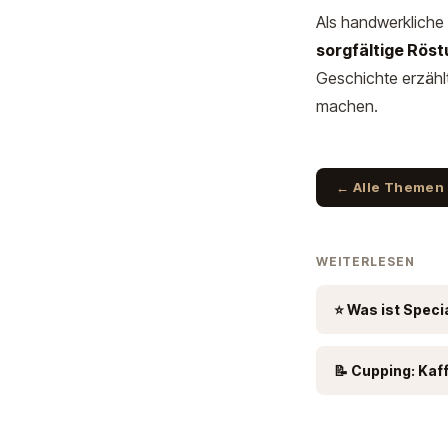
Als handwerkliche R
sorgfältige Rös
Geschichte erzählt
machen.
← Alle Themen
WEITERLESEN
⭐ Was ist Speci
📝 Cupping: Kaf