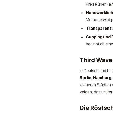
Preise über Fa
Handwerklich
Methode wird p
Transparenz:
Cupping und 
beginnt ab ei
Third Wave
In Deutschland ha
Berlin, Hamburg
kleineren Städten
zeigen, dass gute
Die Röstsc