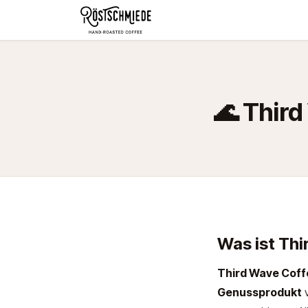
Zum Inhalt springen
Home
Shop
Schokolade
🌊 Third
Was ist Th
Third Wave Coff
Genussprodukt
v